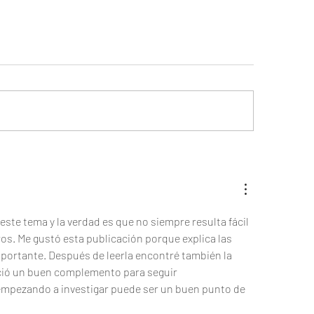
 esperar en tu primera
Que debes saber so
itoria con el FMCSA?
Clearinghouse
te tema y la verdad es que no siempre resulta fácil 
ros. Me gustó esta publicación porque explica las 
mportante. Después de leerla encontré también la 
ció un buen complemento para seguir 
empezando a investigar puede ser un buen punto de 