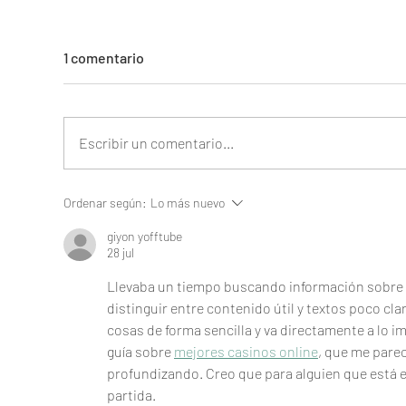
1 comentario
Escribir un comentario...
Alivio regulatorio de horas de
Qué
Ordenar según:
Lo más nuevo
servicio a los conductores de
aud
giyon yofftube
vehículos comerciales
28 jul
Llevaba un tiempo buscando información sobre es
distinguir entre contenido útil y textos poco cla
cosas de forma sencilla y va directamente a lo i
guía sobre 
mejores casinos online
, que me pare
profundizando. Creo que para alguien que está 
partida.