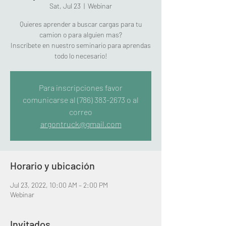
Sat, Jul 23
  |  
Webinar
Quieres aprender a buscar cargas para tu
camion o para alguien mas?
Inscríbete en nuestro seminario para aprendas
todo lo necesario!
Para inscripciones favor
comunicarse al (786) 383-2673 o al
correo
argontruck@gmail.com
Horario y ubicación
Jul 23, 2022, 10:00 AM – 2:00 PM
Webinar
Invitados