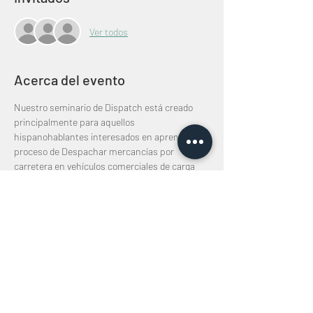
Ver todos
Acerca del evento
Nuestro seminario de Dispatch está creado 
principalmente para aquellos 
hispanohablantes interesados en aprender el 
proceso de Despachar mercancías por 
carretera en vehículos comerciales de carga 
seca, refrigerada o cama plana (flatbed)  EL 
objetivo principal de este entrenamiento es 
que el participante haya sido capaz de 
entender y ejecutar el proceso de buscar, 
reservar y facturar cargas para vehículos 
comerciales por carretera. En esta clase 
estaremos utilizando el tablero de cargas de 
DAT
Costo del seminario - $450 USD 
📞  (786) 383-2673