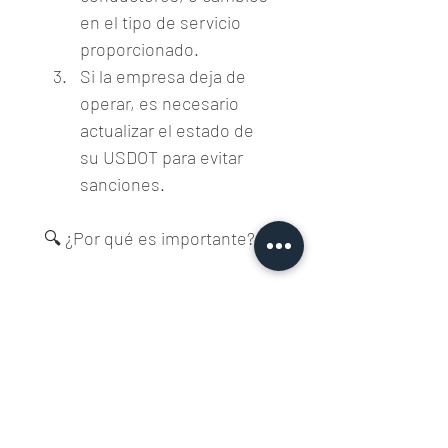
en el tipo de servicio 
proporcionado.
Si la empresa deja de 
operar, es necesario 
actualizar el estado de 
su USDOT para evitar 
sanciones.
🔍 ¿Por qué es importante?
Mantener los registros 
actualizados asegura que su 
empresa siga cumpliendo 
con las normativas de la 
FMCSA y evitar la revocación 
de su número USDOT o 