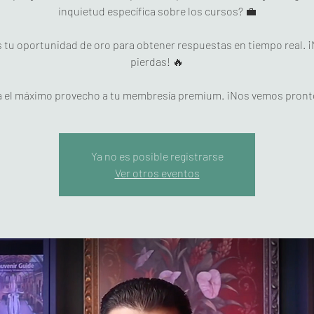
inquietud específica sobre los cursos? 💼
 tu oportunidad de oro para obtener respuestas en tiempo real. ¡
pierdas! 🔥
 el máximo provecho a tu membresía premium. ¡Nos vemos pront
Ya no es posible registrarse
Ver otros eventos