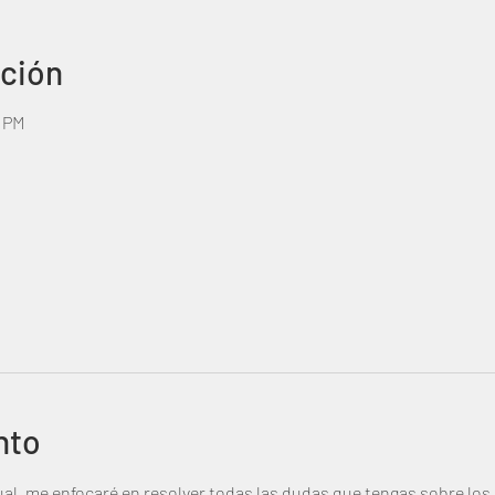
ación
0 PM
nto
l, me enfocaré en resolver todas las dudas que tengas sobre los 