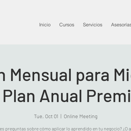
Inicio
Cursos
Servicios
Asesoría
n Mensual para M
l Plan Anual Prem
Tue, Oct 01
  |  
Online Meeting
es preguntas sobre cómo aplicar lo aprendido en tu negocio? ¿O 