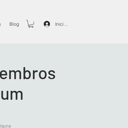
s
Blog
Iniciar sesión
iembros
ium
alguna