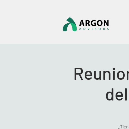
Reunio
de
¿Tien