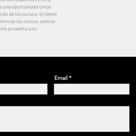
s una oportunidad única 
ido de los cursos. Si tienes 
tro de los cursos, este es 
imo provecho a tu 
Email