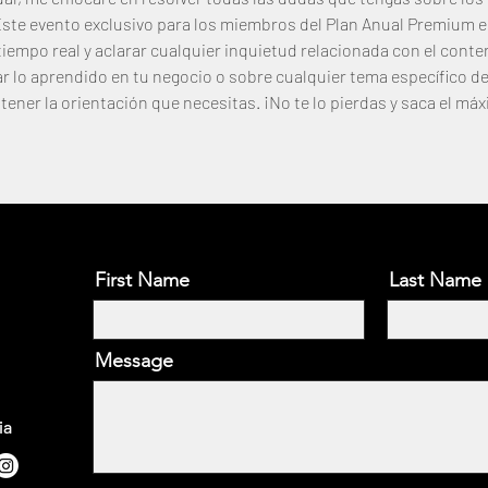
ste evento exclusivo para los miembros del Plan Anual Premium e
empo real y aclarar cualquier inquietud relacionada con el conten
 lo aprendido en tu negocio o sobre cualquier tema específico den
ener la orientación que necesitas. ¡No te lo pierdas y saca el máx
 evento
First Name
Last Name
Message
ia