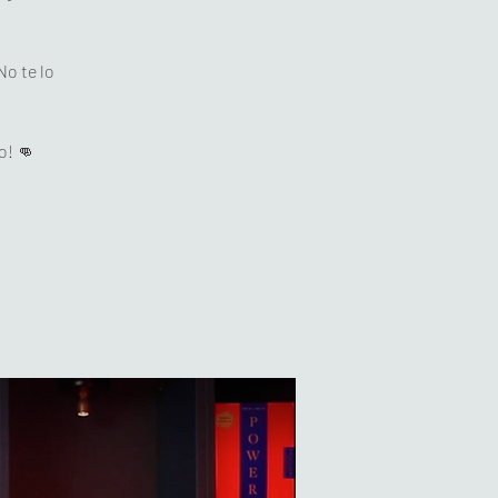
No te lo
o! 👊