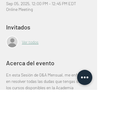
Sep 05, 2025, 12:00 PM – 12:45 PM EDT
Online Meeting
Invitados
Ver todos
Acerca del evento
En esta Sesión de Q&A Mensual, me enfocaré 
en resolver todas las dudas que tengas sobre 
los cursos disponibles en la Academia 
MasterClass Pro. Este evento exclusivo para 
los miembros del Plan Anual Premium es una 
oportunidad única para obtener respuestas en 
tiempo real y aclarar cualquier inquietud 
relacionada con el contenido de los cursos. Si 
tienes preguntas sobre cómo aplicar lo 
aprendido en tu negocio o sobre cualquier 